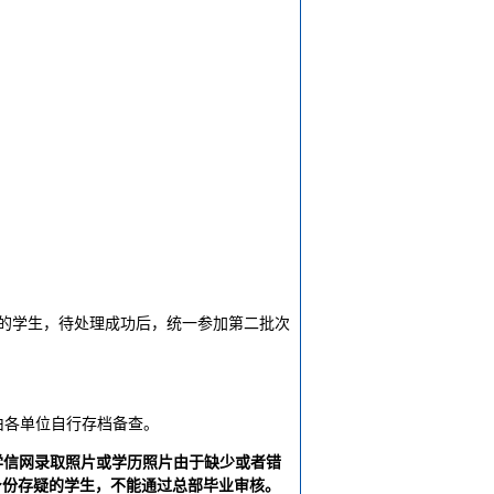
业的学生，待处理成功后，统一参加第二批次
由各单位自行存档备查。
学信网录取照片或学历照片由于缺少或者错
身份存疑的学生，不能通过总部毕业审核。