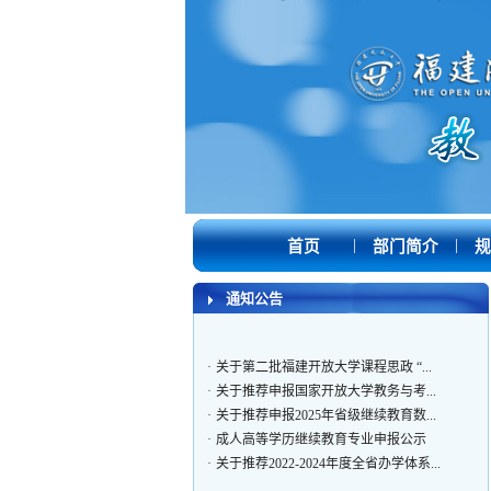
·
关于第二批福建开放大学课程思政 “...
·
关于推荐申报国家开放大学教务与考...
·
关于推荐申报2025年省级继续教育数...
·
成人高等学历继续教育专业申报公示
·
关于推荐2022-2024年度全省办学体系...
·
关于推荐2022-2024年度全省办学体系...
·
关于公布2024年教学创新大赛第一阶...
|
|
首页
部门简介
规
·
福建开放大学2024年教材出版资助公...
·
关于做好对2024年春季高等学历继续...
通知公告
·
关于申报工艺美术品设计（专科）专...
·
关于第二批福建开放大学课程思政 “...
·
关于推荐申报国家开放大学教务与考...
·
关于推荐申报2025年省级继续教育数...
·
成人高等学历继续教育专业申报公示
·
关于推荐2022-2024年度全省办学体系...
·
关于推荐2022-2024年度全省办学体系...